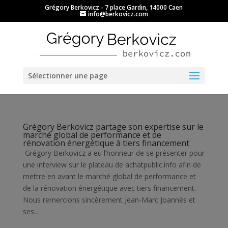
Grégory Berkovicz - 7 place Gardin, 14000 Caen
info@berkovicz.com
Ouvrir la barre d’outils
Sélectionner une page
Grégory Berkovicz partage son expertise sur le
marché global de performance et de
rénovation énergétique à tiers financement
Grégory Berkovicz a eu l’honneur de se présenter pour
une interview sur le plateau de achatpublic.info afin de
mettre en avant le marché global de performance et
de la rénovation énergétique avec tiers financement.
Nous remercions sincèrement Jean-Marc Joannès et
ses...