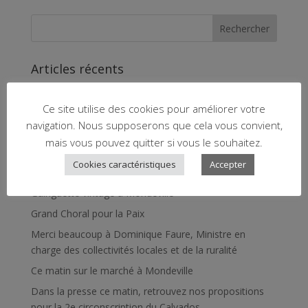
Rechercher
Articles récents
France Inter Libérons Nos Provinces
Ce site utilise des cookies pour améliorer votre
Achetez Libérons Nos Provinces
navigation. Nous supposerons que cela vous convient,
Libérons nos provinces nouveau livre
mais vous pouvez quitter si vous le souhaitez.
Cette après-midi, inauguration du Vaugueux
Cookies caractéristiques
Accepter
Conférence à l’IRTS
Guinguette vintage à Mondeville
Grand Choral pour la Paix
Merci beaucoup à Dominique Faure, Ministre en
charge des collectivités locales et de la ruralité
Ce matin sur le marché à Mondeville
Dans la presse ce matin, retrouvez nos propositions
pour la 2e circonscription du Calvados