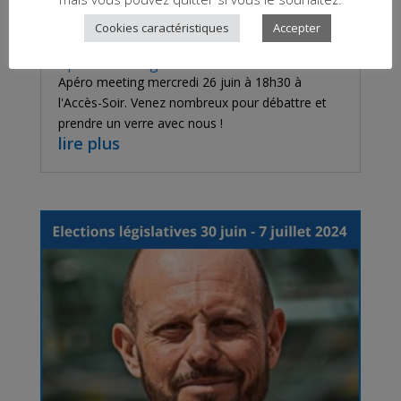
Cookies caractéristiques
Accepter
Apéro meeting
Apéro meeting mercredi 26 juin à 18h30 à
l'Accès-Soir. Venez nombreux pour débattre et
prendre un verre avec nous !
lire plus