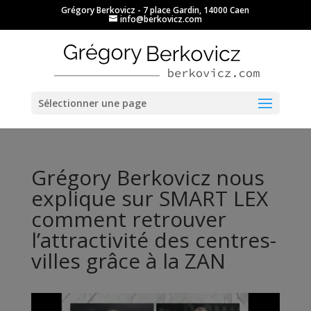
Grégory Berkovicz - 7 place Gardin, 14000 Caen
info@berkovicz.com
Ouvrir la barre d’outils
Sélectionner une page
Grégory Berkovicz nous
explique sur SMART LEX
comment retrouver
l’attractivité des centres-
villes grâce à la ZAN
Lecteur