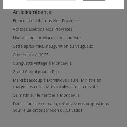
Articles récents
France Inter Libérons Nos Provinces
Achetez Libérons Nos Provinces
Libérons nos provinces nouveau livre
Cette après-midi, inauguration du Vaugueux
Conférence à l’IRTS
Guinguette vintage à Mondeville
Grand Choral pour la Paix
Merci beaucoup à Dominique Faure, Ministre en
charge des collectivités locales et de la ruralité
Ce matin sur le marché à Mondeville
Dans la presse ce matin, retrouvez nos propositions
pour la 2e circonscription du Calvados