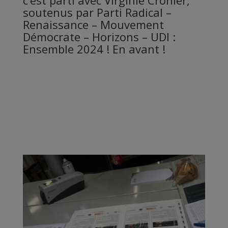
c’est parti avec
Virginie Cronier
,
soutenus par
Parti Radical
–
Renaissance
–
Mouvement
Démocrate
–
Horizons
– UDI :
Ensemble 2024
! En avant !